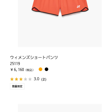
ウィメンズショートパンツ
25119
6,160
￥
（税込）
3.0
（2）
数量限定