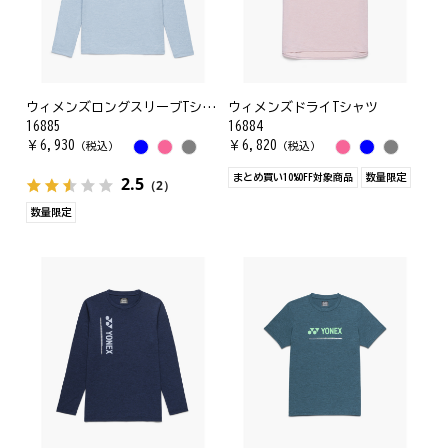
ウィメンズロングスリーブTシャツ
ウィメンズドライTシャツ
16885
16884
￥
6,930
￥
6,820
（税込）
（税込）
まとめ買い10%OFF対象商品
数量限定
2.5
（2）
数量限定