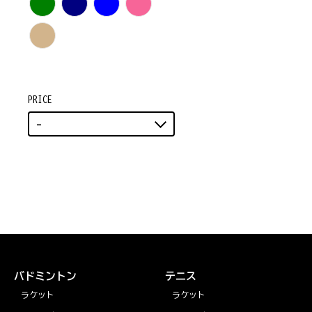
PRICE
-
バドミントン
テニス
ラケット
ラケット