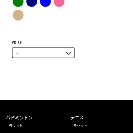
PRICE
-
バドミントン
テニス
ラケット
ラケット