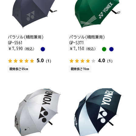
パラソル(晴雨兼用)
パラソル(晴雨兼用)
GP-S561
GP-S371
￥
7,590
￥
7,150
（税込）
（税込）
5.0
4.0
（1）
（1）
親骨長さ65cm
親骨長さ70㎝