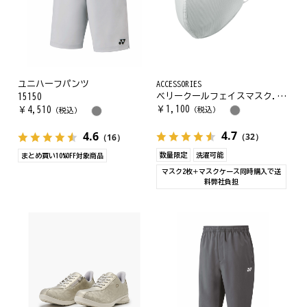
ユニハーフパンツ
ACCESSORIES
ベリークールフェイスマスク. AC486
15150
￥
1,100
￥
4,510
（税込）
（税込）
4.7
4.6
（32）
（16）
数量限定
洗濯可能
まとめ買い10%OFF対象商品
マスク2枚＋マスクケース同時購入で送
料弊社負担