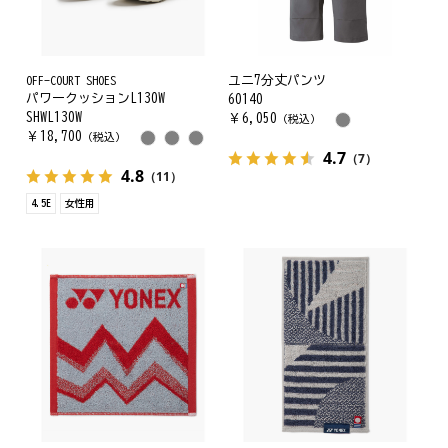
OFF-COURT SHOES
ユニ7分丈パンツ
パワークッションL130W
60140
SHWL130W
￥
6,050
（税込）
￥
18,700
（税込）
4.7
（7）
4.8
（11）
4.5E
女性用