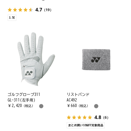
4.7
（19）
3.5E
ゴルフグローブ311
リストバンド
GL-311(左手用)
AC492
￥
2,420
￥
660
（税込）
（税込）
4.8
（6）
まとめ買い10%OFF対象商品