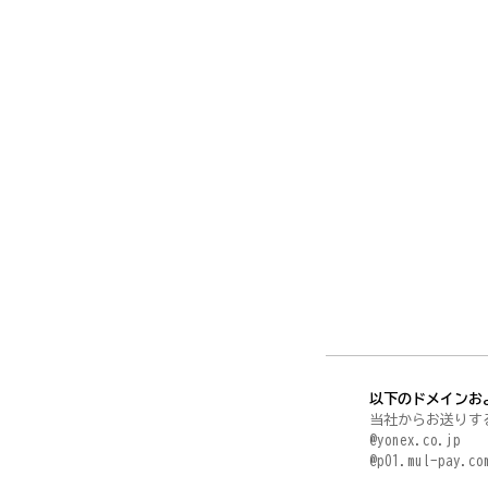
以下のドメインお
当社からお送りす
@yonex.co.jp
@p01.mul-p