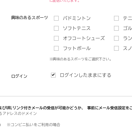
に配信いたします。
興味のあるスポーツ
バドミントン
テ
ソフトテニス
ゴ
オフコートシューズ
ラ
フットボール
ス
※興味のあるスポーツをご選択下さい。
ログインしたままにする
ログイン
よびURLリンク付きメールの受信が可能かどうか、 事前にメール受信設定を
るアドレスのドメイン
ay.com ※コンビニ払いをご利用の場合