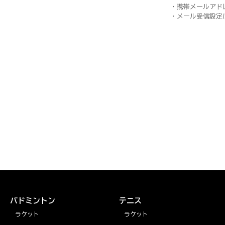
・携帯メールアド
・メール受信設定
バドミントン
テニス
ラケット
ラケット