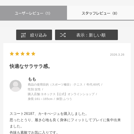
ユーザーレビュー
（1）
スタッフレビュー
（0）
絞り込み
表示：新しい順
2026.3.26
快適なサラサラ感。
もも
商品の使用目的（スポーツ種目）:
テニス
年代:
60代
性別:
女性
購入店舗:
ヨネックス【公式】オンラインショップ
身長:
161～165cm
体型:
ふつう
スコート26187、カ−キべ−ジュを購入しました。
思ったとうり、履き心地も良く身体にフィットしてプレイに集中出来
ました。
色味も素敵でお気に入りです。