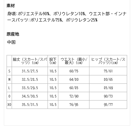
素材
身頃:ポリエステル90%、ポリウレタン10%、ウエスト部・インナ
ースパッツ:ポリエステル75%、ポリウレタン25%
原産地
中国
脇丈（スカート/スパ
股下
ウエスト（最小/
ヒップ（スカート/ス
ッツ）(cm)
(cm)
最大）(cm)
パッツ)(cm)
S
31.5/27.5
10.5
60/75
75/61
M
32.5/28.5
10.5
64/80
80/65
L
33.5/29.5
10.5
68/85
85/69
O
34.5/30.5
10.5
72/90
90/73
XO
35.5/31.5
10.5
76/95
95/77