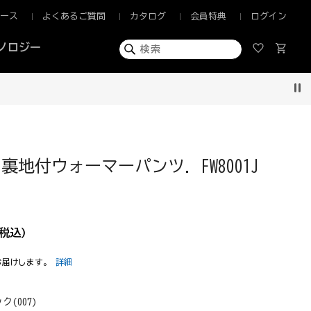
ュース
よくあるご質問
カタログ
会員特典
ログイン
ノロジー
Pau
裏地付ウォーマーパンツ. FW8001J
税込)
お届けします。
詳細
ク(007)