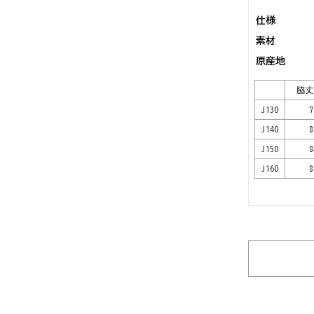
仕様
素材
原産地
脇丈(
J130
7
J140
8
J150
8
J160
8