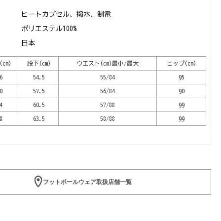
ヒートカプセル、撥水、制電
ポリエステル100%
日本
cm)
股下(cm)
ウエスト(cm)最小/最大
ヒップ(cm)
6
54.5
55/84
95
0
57.5
56/84
90
4
60.5
57/88
99
8
63.5
58/88
99
フットボールウェア取扱店舗一覧