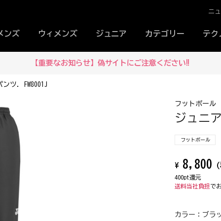
ニ
メンズ
ウィメンズ
ジュニア
カテゴリー
テク
【重要なお知らせ】偽サイトにご注意ください‼
. FW8001J
フットボール
ジュニア
フットボール
8,800
¥
(
400pt還元
送料当社負担
で
カラー：
ブラッ