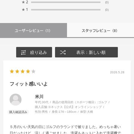
★
2
(0)
★
1
(0)
ユーザーレビュー
（1）
スタッフレビュー
（0）
絞り込み
表示：新しい順
2026.5.28
フィット感いいよ
米川
年代:
30代
商品の使用目的（スポーツ種目）:
ゴルフ
購入店舗:
ヨネックス【公式】オンラインショップ
性別:
男性
身長:
176～180cm
体型:
大柄
５月のいい天気の日にゴルフのラウンドで被りました。めっちゃ暑い
日だったけど、涼しく過ごせました。洗濯もネットに入れて洗濯機で