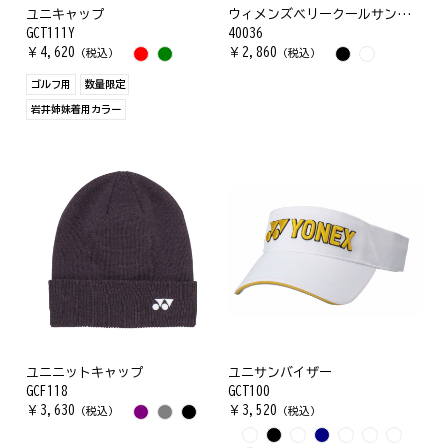
ユニキャップ
ウィメンズベリークールサンバイザー
GCT111Y
40036
￥
4,620
￥
2,860
（税込）
（税込）
ゴルフ用
数量限定
岩井姉妹着用カラー
ユニニットキャップ
ユニサンバイザー
GCF118
GCT100
￥
3,630
￥
3,520
（税込）
（税込）