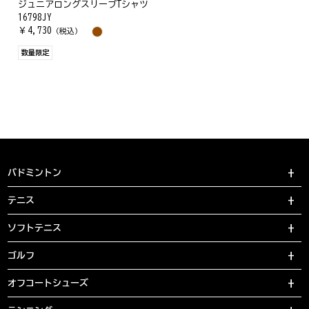
ジュニアロングスリーブTシャツ
16798JY
￥
4,730
（税込）
数量限定
バドミントン
テニス
ソフトテニス
ゴルフ
オフコートシューズ