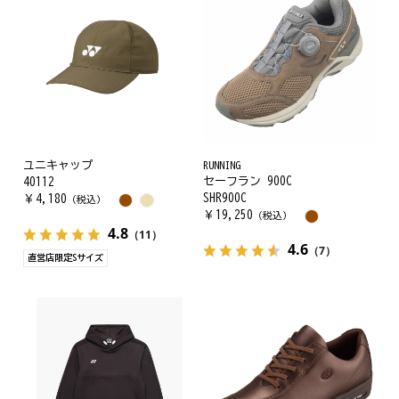
ユニキャップ
RUNNING
セーフラン 900C
40112
SHR900C
￥
4,180
（税込）
￥
19,250
（税込）
4.8
（11）
4.6
（7）
直営店限定Sサイズ