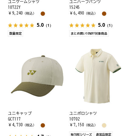
ユニゲームシャツ
ユニハーフパンツ
10722Y
15245
￥
9,240
￥
6,490
（税込）
（税込）
5.0
5.0
（1）
（1）
数量限定
まとめ買い10%OFF対象商品
ユニキャップ
ユニポロシャツ
GCT117
10702
￥
4,730
￥
7,150
（税込）
（税込）
NATUREシリーズ
直営店限定