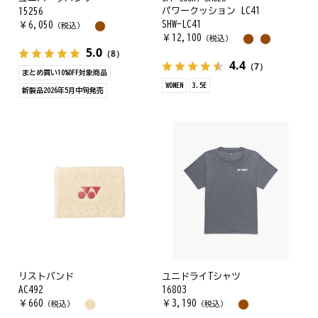
パワークッション LC41
15256
SHW-LC41
￥
6,050
（税込）
￥
12,100
（税込）
5.0
（8）
4.4
（7）
まとめ買い10%OFF対象商品
WOMEN
3.5E
新製品2026年5月中旬発売
リストバンド
ユニドライTシャツ
AC492
16803
￥
660
￥
3,190
（税込）
（税込）