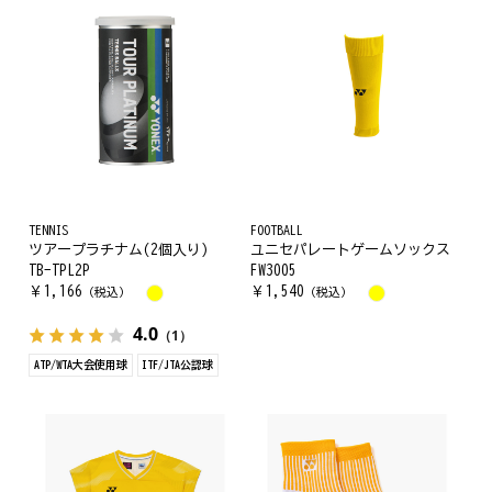
TENNIS
FOOTBALL
ツアープラチナム(2個入り)
ユニセパレートゲームソックス
TB-TPL2P
FW3005
￥
1,166
￥
1,540
（税込）
（税込）
4.0
（1）
ATP/WTA大会使用球
ITF/JTA公認球