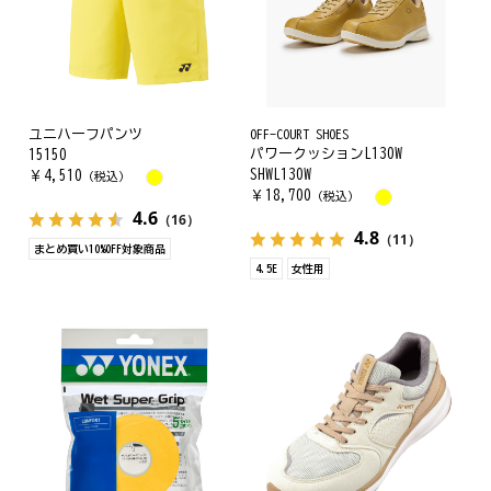
ユニハーフパンツ
OFF-COURT SHOES
パワークッションL130W
15150
SHWL130W
￥
4,510
（税込）
￥
18,700
（税込）
4.6
（16）
4.8
（11）
まとめ買い10%OFF対象商品
4.5E
女性用