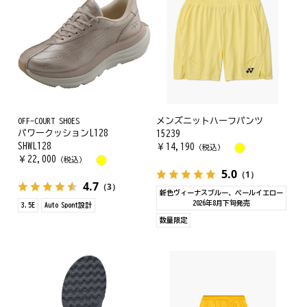
OFF-COURT SHOES
メンズニットハーフパンツ
パワークッションL128
15239
SHWL128
￥
14,190
（税込）
￥
22,000
（税込）
5.0
（1）
4.7
（3）
新色ヴィーナスブルー、ペールイエロー
2026年8月下旬発売
3.5E
Auto Spont設計
数量限定