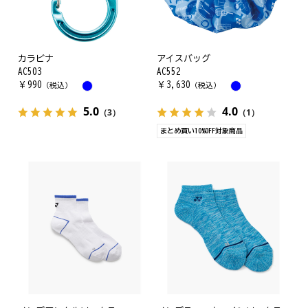
カラビナ
アイスバッグ
AC503
AC552
￥
990
￥
3,630
（税込）
（税込）
5.0
4.0
（3）
（1）
まとめ買い10%OFF対象商品