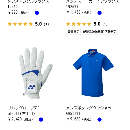
メンズアンクルソックス
メンズスニーカーインソックス
19260
19267Y
￥
990
￥
1,430
（税込）
（税込）
5.0
5.0
（1）
（1）
数量限定
新製品2026年5月下旬発売
ゴルフグローブ311
メンズボタンダウンシャツ
GL-311(左手用)
GWS1171
￥
2,420
￥
9,680
（税込）
（税込）