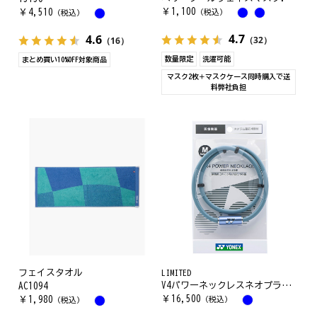
￥
1,100
￥
4,510
（税込）
（税込）
4.7
4.6
（32）
（16）
数量限定
洗濯可能
まとめ買い10%OFF対象商品
マスク2枚＋マスクケース同時購入で送
料弊社負担
フェイスタオル
LIMITED
V4パワーネックレスネオプラス. YOX00024
AC1094
￥
16,500
￥
1,980
（税込）
（税込）