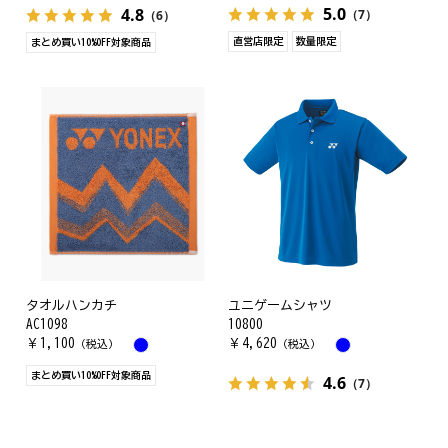
5.0
4.8
（7）
（6）
直営店限定
数量限定
まとめ買い10%OFF対象商品
タオルハンカチ
ユニゲームシャツ
AC1098
10800
￥
1,100
￥
4,620
（税込）
（税込）
まとめ買い10%OFF対象商品
4.6
（7）