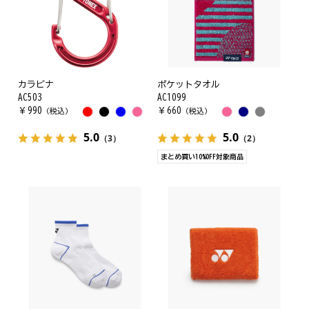
カラビナ
ポケットタオル
AC503
AC1099
￥
990
￥
660
（税込）
（税込）
5.0
5.0
（3）
（2）
まとめ買い10%OFF対象商品