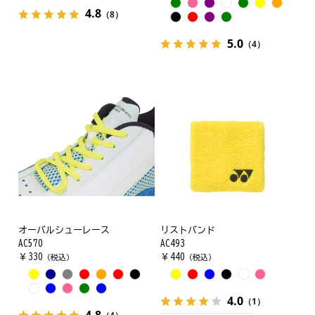
4.8
（8）
5.0
（4）
オーバルシューレース
リストバンド
AC570
AC493
￥
330
￥
440
（税込）
（税込）
4.0
（1）
4.8