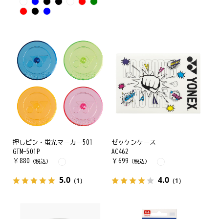
押しピン・蛍光マーカー501
ゼッケンケース
GTM-501P
AC462
￥
880
￥
699
（税込）
（税込）
5.0
4.0
（1）
（1）