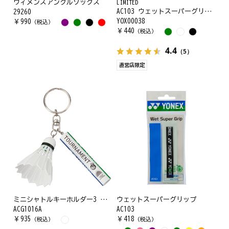
ウィメンズアンクルソックス
LIMITED
AC103 ウェットスーパーグリップ 直営店限定デザイン
29260
YOX00038
￥
990
（税込）
￥
440
（税込）
4.4
（5）
直営店限定
ミニシャトルキーホルダー3 笛付
ウェットスーパーグリップ
ACG1016A
AC103
￥
935
￥
418
（税込）
（税込）