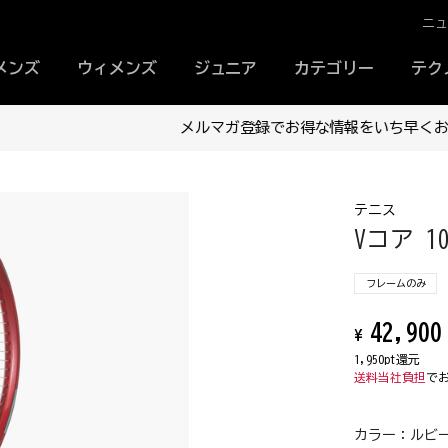
ニ
メンズ
ウィメンズ
ジュニア
カテゴリー
テク
メルマガ登録でお得な情報をいち早くお届け！
テニス
Vコア 10
フレームのみ
42,900
¥
1,950pt還元
送料当社負担
で
カラー：
ルビー