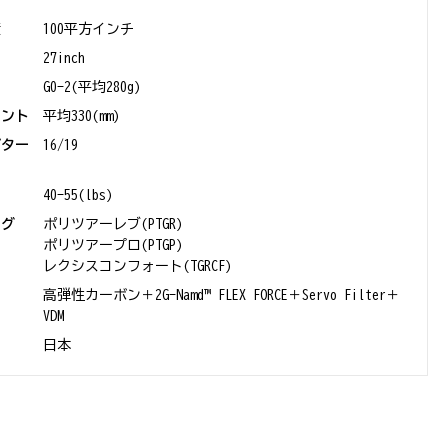
積
100平方インチ
27inch
G0-2(平均280g)
イント
平均330(mm)
パター
16/19
40-55(lbs)
ング
ポリツアーレブ(PTGR)
ポリツアープロ(PTGP)
レクシスコンフォート(TGRCF)
高弾性カーボン＋2G-Namd™ FLEX FORCE＋Servo Filter＋
VDM
日本