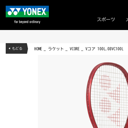
スポーツ
◀ もどる
HOME
ラケット
VCORE
Vコア 100L.08VC100L