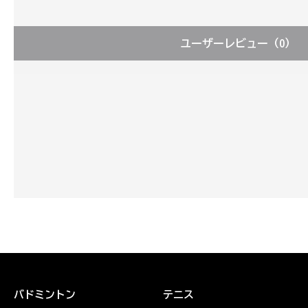
ユーザーレビュー
（0）
バドミントン
テニス