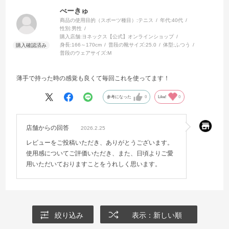
べーきゅ
商品の使用目的（スポーツ種目）:
テニス
年代:
40代
性別:
男性
購入店舗:
ヨネックス【公式】オンラインショップ
身長:
166～170cm
普段の靴サイズ:
25.0
体型:
ふつう
普段のウェアサイズ:
M
薄手で持った時の感覚も良くて毎回これを使ってます！
参考になった
0
Like!
0
店舗からの回答
2026.2.25
レビューをご投稿いただき、ありがとうございます。
使用感についてご評価いただき、また、日頃よりご愛
用いただいておりますことをうれしく思います。
絞り込み
表示：新しい順