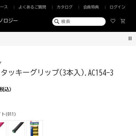
ュース
よくあるご質問
カタログ
会員特典
ログイン
ノロジー
Pau
プ
ッキーグリップ(3本入).AC154-3
税込)
ト(011)