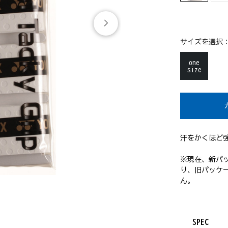
サイズを選択
one
size
汗をかくほど
※現在、新パ
り、旧パッケ
ん。
SPEC