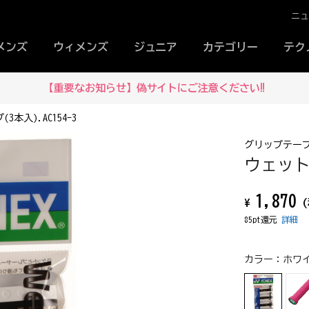
ニ
メンズ
ウィメンズ
ジュニア
カテゴリー
テク
【重要なお知らせ】偽サイトにご注意ください‼
本入).AC154-3
グリップテー
ウェットタ
1,870
¥
(
85pt還元
詳細
カラー：
ホワイ