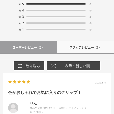
★
5
(2)
★
4
(0)
★
3
(0)
★
2
(0)
★
1
(0)
ユーザーレビュー
（2）
スタッフレビュー
（0）
絞り込み
表示：新しい順
2026.8.4
色がおしゃれでお気に入りのグリップ！
りん
商品の使用目的（スポーツ種目）:
バドミントン
年代:
30代