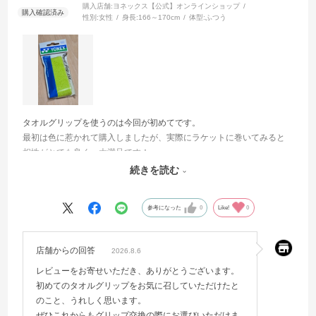
購入店舗:
ヨネックス【公式】オンラインショップ
性別:
女性
身長:
166～170cm
体型:
ふつう
タオルグリップを使うのは今回が初めてです。
最初は色に惹かれて購入しましたが、実際にラケットに巻いてみると
相性がとても良く、大満足です！
使い心地もよく、これからも同じものを使い続けたいと思います。
続きを読む
リピーター確定です！
参考になった
0
Like!
0
店舗からの回答
2026.8.6
レビューをお寄せいただき、ありがとうございます。
初めてのタオルグリップをお気に召していただけたと
のこと、うれしく思います。
ぜひこれからもグリップ交換の際にお選びいただけま