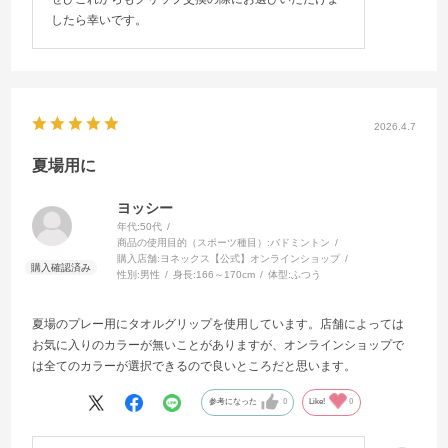
したら幸いです。
2026.4.7
夏場用に
ヨッシー
年代:
50代
商品の使用目的（スポーツ種目）:
バドミントン
購入店舗:
ヨネックス【公式】オンラインショップ
性別:
男性
身長:
166～170cm
体型:
ふつう
夏場のプレー用にタオルグリップを使用しています。店舗によっては
お気に入りのカラーが無いことがありますが、オンラインショップで
は全てのカラーが選択できるので良いところだと思います。
参考になった
0
Like!
0