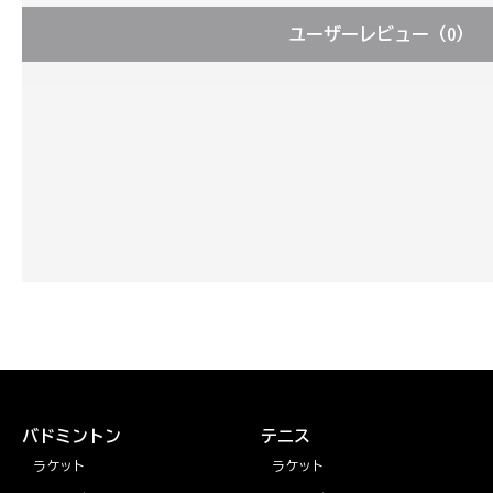
ユーザーレビュー
（0）
バドミントン
テニス
ラケット
ラケット