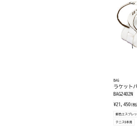
BAG
ラケットバ
BAG2402N
¥21,450
(税
新色エスプレッソ
テニス9本用