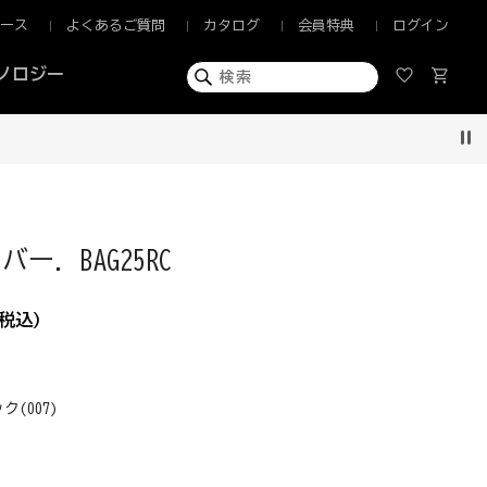
ュース
よくあるご質問
カタログ
会員特典
ログイン
ノロジー
早くお届け！
Pau
ー. BAG25RC
税込)
ク(007)