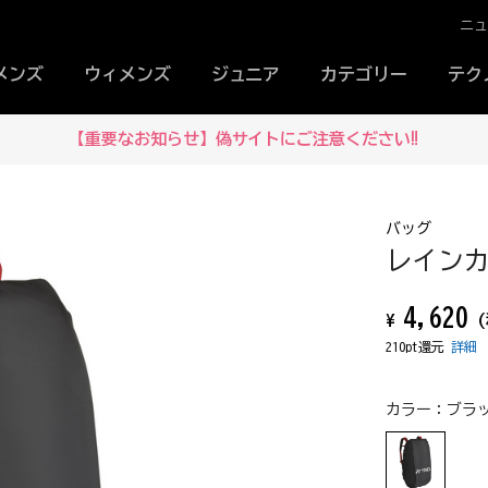
ニ
メンズ
ウィメンズ
ジュニア
カテゴリー
テク
メルマガ登録でお得な情報をいち
バッグ
レインカバ
4,620
¥
(
210pt還元
詳細
カラー：
ブラッ