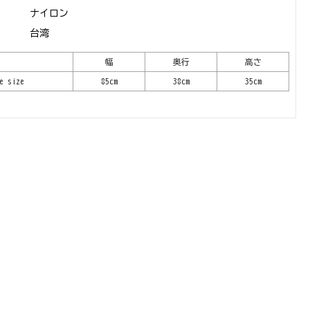
ナイロン
台湾
幅
奥行
高さ
e size
85cm
38cm
35cm