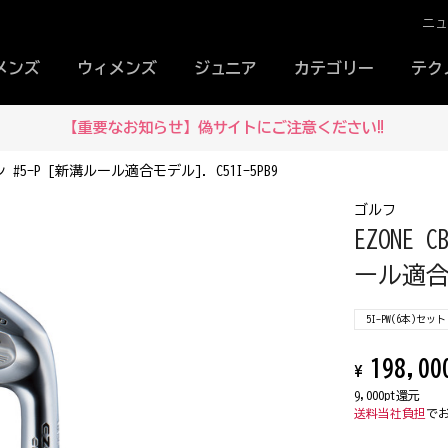
ニ
メンズ
ウィメンズ
ジュニア
カテゴリー
テク
【重要なお知らせ】偽サイトにご注意ください‼
 #5-P [新溝ルール適合モデル]. C51I-5PB9
ゴルフ
EZONE
ール適合モ
5I-PW(6本)セット
198,00
¥
9,000pt還元
送料当社負担
で