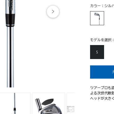
カラー：
シルバ
モデルを選択
S
ツアープロも認
よる次世代軟
ヘッドが大き
フクラブ