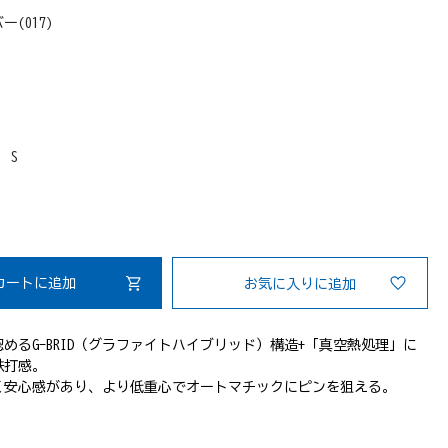
ー(017)
：
S
カートに追加
お気に入りに追加
めるG-BRID（グラファイトハイブリッド）構造+「真空熱処理」に
鉄打感。
く安心感があり、より低重心でオートマチックにピンを狙える。
ゴル