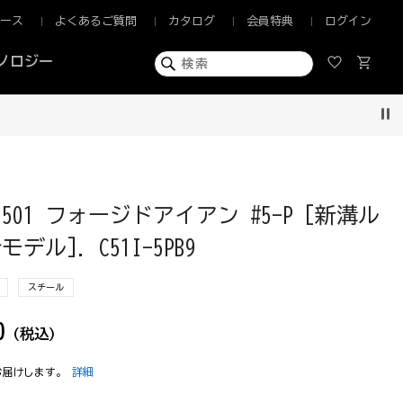
ュース
よくあるご質問
カタログ
会員特典
ログイン
ノロジー
Pau
 CB501 フォージドアイアン #5-P [新溝ル
デル]. C51I-5PB9
スチール
0
(税込)
お届けします。
詳細