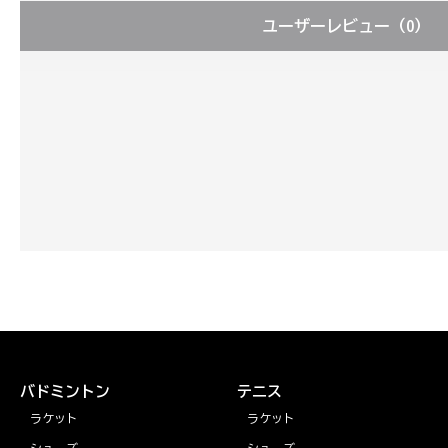
ユーザーレビュー
（0）
バドミントン
テニス
ラケット
ラケット
シューズ
シューズ