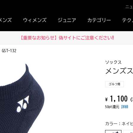
ニ
メンズ
ウィメンズ
ジュニア
カテゴリー
テク
【重要なお知らせ】偽サイトにご注意ください‼
T-132
ソックス
メンズス
ゴルフ用
1,100
¥
(
50pt還元
詳細
カラー：
ネイビ