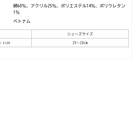
綿60％、アクリル25％、ポリエステル14％、ポリウレタン
1％
ベトナム
シューズサイズ
e size
25～28cm