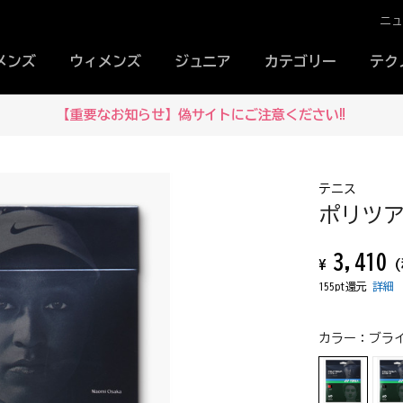
ニ
メンズ
ウィメンズ
ジュニア
カテゴリー
テク
【重要なお知らせ】偽サイトにご注意ください‼
テニス
ポリツアー
3,410
¥
(
155pt還元
詳細
カラー：
ブライ