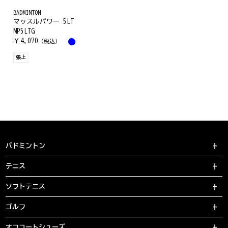
BADMINTON
マッスルパワー 5LT
MP5LTG
￥
4,070
（税込）
張上
バドミントン
テニス
ソフトテニス
ゴルフ
オフコートシューズ