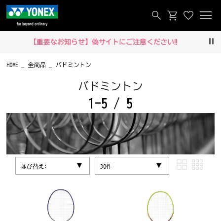
【重要なお知らせ】偽サイトにご注意ください‼
Pau
HOME
全商品
バドミントン
バドミントン
1-5 / 5
並び替え:
30件