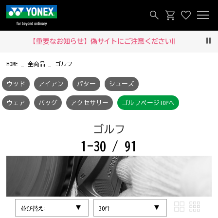
【重要なお知らせ】偽サイトにご注意ください‼
Pau
HOME
全商品
ゴルフ
ウッド
アイアン
パター
シューズ
ウェア
バッグ
アクセサリー
ゴルフページTOPへ
ゴルフ
1-30 / 91
並び替え:
30件