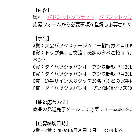
【内容】
弊社、
バドミントンラケット
、
バドミントンシ
応募フォームから必要事項を登録し応募された
【景品】
A賞：大会バックステージツアー招待券と自由席チ
B賞：トップ選手と交流！感謝の夕べご招待 7月
ベント
C賞：ダイハツジャパンオープン決勝戦 7月2
D賞：ダイハツジャパンオープン決勝戦 7月2
E賞：選手サイン入りグッズ20名（※どの選
F賞：ダイハツジャパンオープンYONEXグッズ
【抽選応募方法】
商品の発送完了メールにて応募フォームURLを
【応募締切日時】
A賞～D賞：2025年6月29日（日）23:59まで