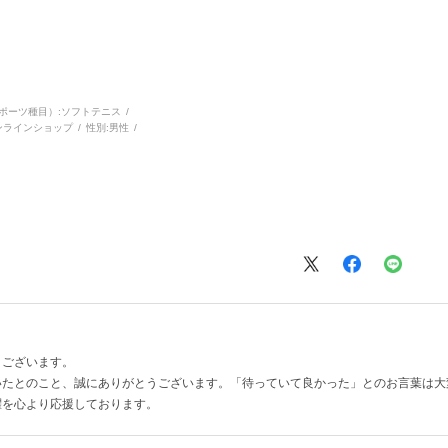
ポーツ種目）:
ソフトテニス
ンラインショップ
性別:
男性
。
うございます。
いたとのこと、誠にありがとうございます。「待っていて良かった」とのお言葉は大
躍を心より応援しております。