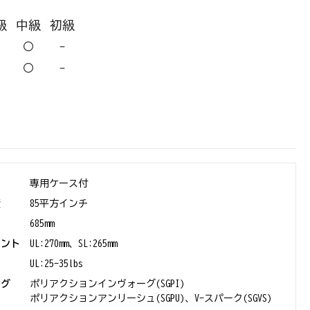
級
中級
初級
〇
-
〇
-
専用ケース付
積
85平方インチ
685mm
イント
UL:270mm、SL:265mm
UL:25-35lbs
ング
ポリアクションインヴォーグ(SGPI)
ポリアクションアンリーシュ(SGPU)、V-スパーク(SGVS)