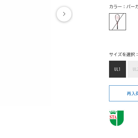
カラー：
バーガ
サイズを選択
UL1
UL
再入