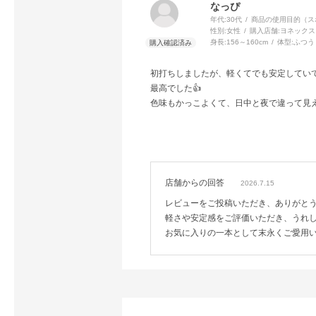
なっぴ
年代:
30代
商品の使用目的（ス
性別:
女性
購入店舗:
ヨネックス
身長:
156～160cm
体型:
ふつう
初打ちしましたが、軽くてでも安定してい
最高でした👍
色味もかっこよくて、日中と夜で違って見
店舗からの回答
2026.7.15
レビューをご投稿いただき、ありがと
軽さや安定感をご評価いただき、うれ
お気に入りの一本として末永くご愛用