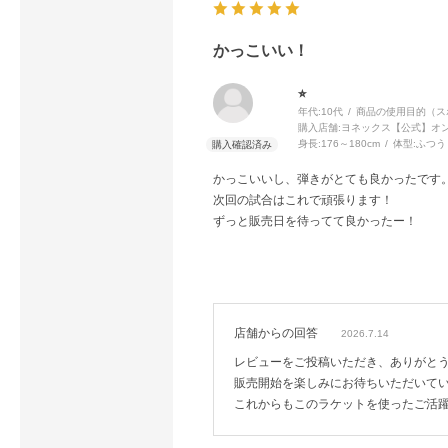
かっこいい！
⭐︎
年代:
10代
商品の使用目的（ス
購入店舗:
ヨネックス【公式】オ
身長:
176～180cm
体型:
ふつう
かっこいいし、弾きがとても良かったです
次回の試合はこれで頑張ります！
ずっと販売日を待ってて良かったー！
店舗からの回答
2026.7.14
レビューをご投稿いただき、ありがと
販売開始を楽しみにお待ちいただいて
これからもこのラケットを使ったご活