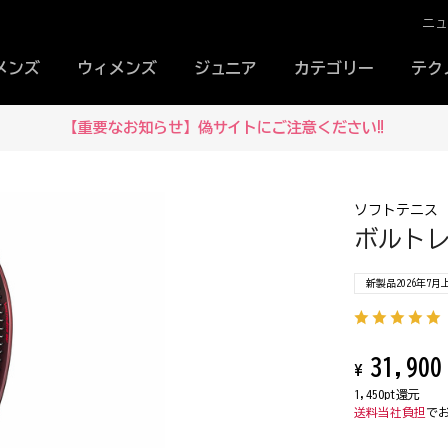
ニ
メンズ
ウィメンズ
ジュニア
カテゴリー
テク
【重要なお知らせ】偽サイトにご注意ください‼
ソフトテニス
ボルトレイ
新製品2026年7月
31,900
¥
1,450pt還元
送料当社負担
で