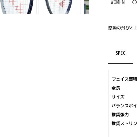
WOMEN
〇
感動の飛びと上
SPEC
フェイス面
全長
サイズ
バランスポ
推奨張力
推奨ストリ