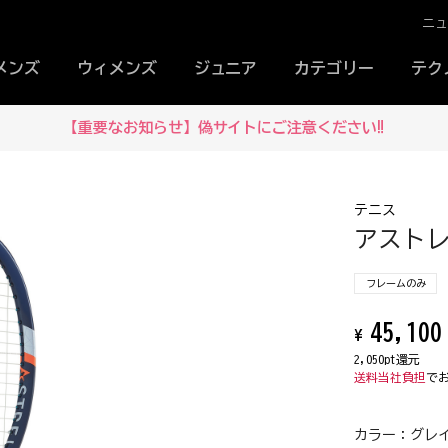
ニ
メンズ
ウィメンズ
ジュニア
カテゴリー
テク
【重要なお知らせ】偽サイトにご注意ください‼
テニス
アストレル 
フレームのみ
45,100
¥
2,050pt還元
送料当社負担
で
カラー：
グレイ