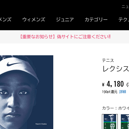
ニ
メンズ
ウィメンズ
ジュニア
カテゴリー
テク
【重要なお知らせ】偽サイトにご注意ください‼
テニス
レクシスフ
4,180
¥
(
190pt還元
詳細
カラー：
ホワイ