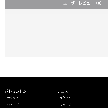
ユーザーレビュー
（0）
バドミントン
テニス
ラケット
ラケット
シューズ
シューズ