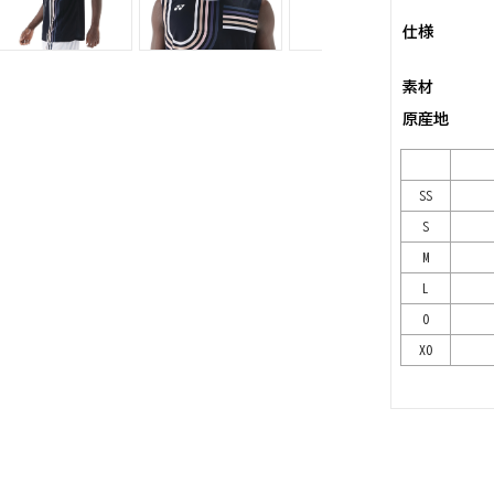
仕様
素材
原産地
SS
S
M
L
O
XO