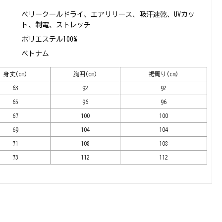
ベリークールドライ、エアリリース、吸汗速乾、UVカッ
ト、制電、ストレッチ
ポリエステル100%
ベトナム
身丈(cm)
胸囲(cm)
裾周り(cm)
63
92
92
65
96
96
67
100
100
69
104
104
71
108
108
73
112
112