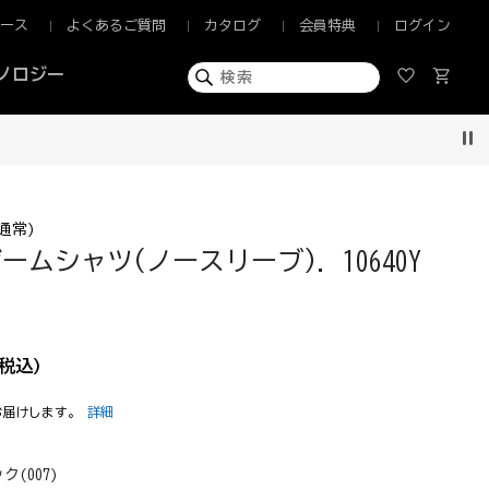
ュース
よくあるご質問
カタログ
会員特典
ログイン
ノロジー
Pau
通常)
ームシャツ(ノースリーブ). 10640Y
税込)
お届けします。
詳細
ク(007)