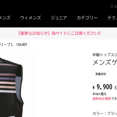
ニ
メンズ
ウィメンズ
ジュニア
カテゴリー
テク
【重要なお知らせ】偽サイトにご注意ください‼
ブ). 10640Y
半袖トップス(
メンズゲ
数量限定
9,900
¥
(
450pt還元
送料当社負担
で
カラー：
ブラッ