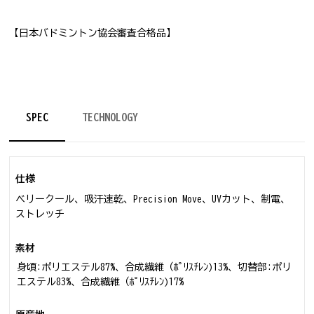
【日本バドミントン協会審査合格品】
SPEC
TECHNOLOGY
仕様
ベリークール、吸汗速乾、Precision Move、UVカット、制電、
ストレッチ
素材
身頃:ポリエステル87%、合成繊維（ﾎﾟﾘｽﾁﾚﾝ)13%、切替部:ポリ
エステル83%、合成繊維（ﾎﾟﾘｽﾁﾚﾝ)17%