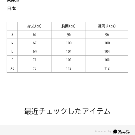
原産地
日本
身丈(cm)
胸囲(cm)
裾周り(cm)
S
65
96
96
M
67
100
100
L
69
104
104
O
71
108
108
XO
73
112
112
最近チェックしたアイテム