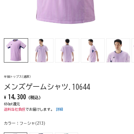
半袖トップス(通常)
メンズゲームシャツ.10644
14,300
¥
(税込)
650pt還元
送料当社負担
でお届けします。
詳細
カラー：
フ－シャ(213)