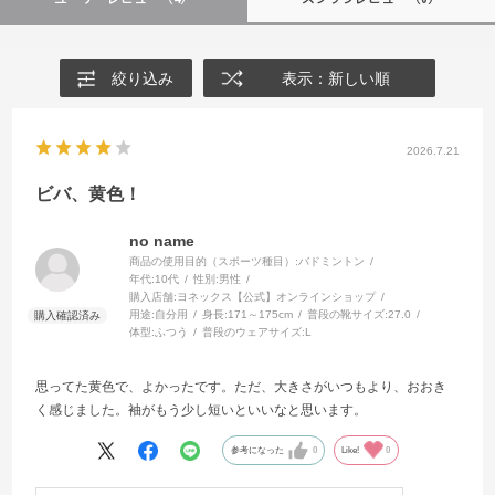
絞り込み
表示：新しい順
2026.7.21
ビバ、黄色！
no name
商品の使用目的（スポーツ種目）:
バドミントン
年代:
10代
性別:
男性
購入店舗:
ヨネックス【公式】オンラインショップ
用途:
自分用
身長:
171～175cm
普段の靴サイズ:
27.0
体型:
ふつう
普段のウェアサイズ:
L
思ってた黄色で、よかったです。ただ、大きさがいつもより、おおき
く感じました。袖がもう少し短いといいなと思います。
参考になった
0
Like!
0