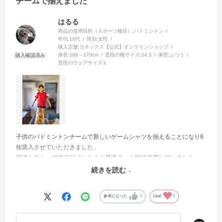
チームで揃えました
はるる
商品の使用目的（スポーツ種目）:
バドミントン
年代:
10代
性別:
女性
購入店舗:
ヨネックス【公式】オンラインショップ
身長:
166～170cm
普段の靴サイズ:
24.5
体型:
ふつう
普段のウェアサイズ:
L
子供のバドミントンチームで新しいゲームシャツを揃えることになり6
枚購入させていただきました。
発送もスムーズでデザインもよく早速チーム戦で使用していました。
身長168cm、Lサイズ少しゆったりと着用でぴったりでした！
続きを読む
また利用したいと思います^_^
参考になった
0
Like!
0