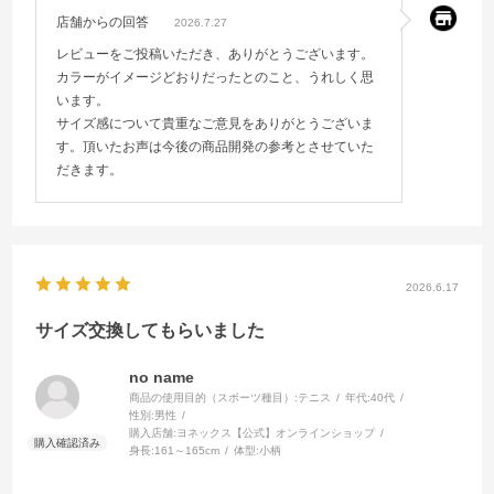
店舗からの回答
2026.7.27
レビューをご投稿いただき、ありがとうございます。
カラーがイメージどおりだったとのこと、うれしく思
います。
サイズ感について貴重なご意見をありがとうございま
す。頂いたお声は今後の商品開発の参考とさせていた
だきます。
2026.6.17
サイズ交換してもらいました
no name
商品の使用目的（スポーツ種目）:
テニス
年代:
40代
性別:
男性
購入店舗:
ヨネックス【公式】オンラインショップ
身長:
161～165cm
体型:
小柄