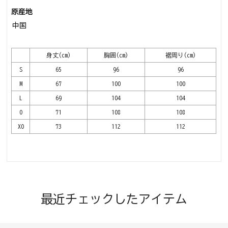
原産地
中国
身丈(cm)
胸囲(cm)
裾周り(cm)
S
65
96
96
M
67
100
100
L
69
104
104
O
71
108
108
XO
73
112
112
最近チェックしたアイテム