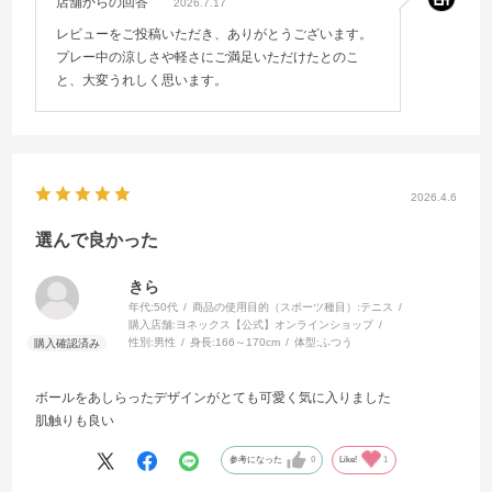
店舗からの回答
2026.7.17
レビューをご投稿いただき、ありがとうございます。
プレー中の涼しさや軽さにご満足いただけたとのこ
と、大変うれしく思います。
2026.4.6
選んで良かった
きら
年代:
50代
商品の使用目的（スポーツ種目）:
テニス
購入店舗:
ヨネックス【公式】オンラインショップ
性別:
男性
身長:
166～170cm
体型:
ふつう
ボールをあしらったデザインがとても可愛く気に入りました
肌触りも良い
参考になった
0
Like!
1