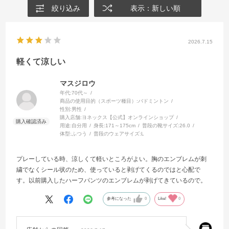
絞り込み
表示：新しい順
2026.7.15
軽くて涼しい
マスジロウ
年代:
70代～
商品の使用目的（スポーツ種目）:
バドミントン
性別:
男性
購入店舗:
ヨネックス【公式】オンラインショップ
用途:
自分用
身長:
171～175cm
普段の靴サイズ:
26.0
体型:
ふつう
普段のウェアサイズ:
L
プレーしている時、涼しくて軽いところがよい。胸のエンブレムが刺
繍でなくシール状のため、使っていると剥げてくるのではと心配で
す。以前購入したハーフパンツのエンブレムが剥げてきているので。
参考になった
0
Like!
0