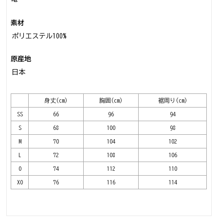
素材
ポリエステル100%
原産地
日本
身丈(cm)
胸囲(cm)
裾周り(cm)
SS
66
96
94
S
68
100
98
M
70
104
102
L
72
108
106
O
74
112
110
XO
76
116
114