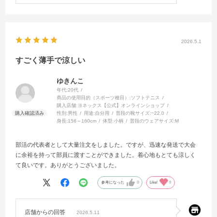
2026.5.1
すごく薄手で涼しい
ゆきんこ
年代:
20代
商品の使用目的（スポーツ種目）:
ソフトテニス
購入店舗:
ヨネックス【公式】オンラインショップ
性別:
男性
用途:
自分用
普段の靴サイズ:
~22.0
身長:
156～160cm
体型:
小柄
普段のウェアサイズ:
M
部活の代表者として大量注文をしました。ですが、迅速な発送で大会
に余裕を持って部員に渡すことができました。着心地もとても涼しく
て良いです。ありがとうございました。
参考になった
0
Like!
0
店舗からの回答
2026.5.11