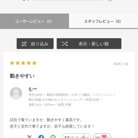
ユーザーレビュー
（5）
スタッフレビュー
（0）
絞り込み
表示：新しい順
2026.7.18
動きやすい
むー
年代:
40代
商品の使用目的（スポーツ種目）:
バドミントン
購入店舗:
その他のオンラインショップ
性別:
女性
身長:
161～165cm
体型:
大柄
試合で着ていますが、動きやすく最高です。
息子と交代で着てますが、息子も絶賛しています！
参考になった
0
Like!
0