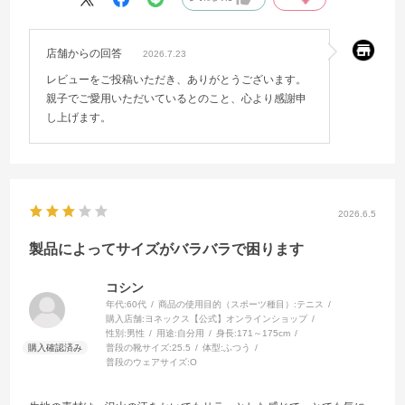
店舗からの回答
2026.7.23
レビューをご投稿いただき、ありがとうございます。
親子でご愛用いただいているとのこと、心より感謝申
し上げます。
2026.6.5
製品によってサイズがバラバラで困ります
コシン
年代:
60代
商品の使用目的（スポーツ種目）:
テニス
購入店舗:
ヨネックス【公式】オンラインショップ
性別:
男性
用途:
自分用
身長:
171～175cm
普段の靴サイズ:
25.5
体型:
ふつう
普段のウェアサイズ:
O