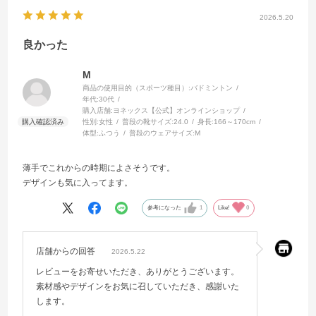
2026.5.20
良かった
M
商品の使用目的（スポーツ種目）:
バドミントン
年代:
30代
購入店舗:
ヨネックス【公式】オンラインショップ
性別:
女性
普段の靴サイズ:
24.0
身長:
166～170cm
体型:
ふつう
普段のウェアサイズ:
M
薄手でこれからの時期によさそうです。
デザインも気に入ってます。
参考になった
1
Like!
0
店舗からの回答
2026.5.22
レビューをお寄せいただき、ありがとうございます。
素材感やデザインをお気に召していただき、感謝いた
します。