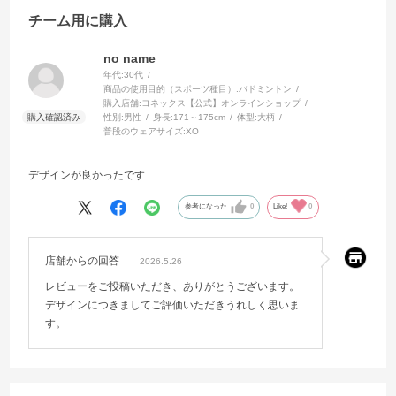
チーム用に購入
no name
年代:
30代
商品の使用目的（スポーツ種目）:
バドミントン
購入店舗:
ヨネックス【公式】オンラインショップ
性別:
男性
身長:
171～175cm
体型:
大柄
普段のウェアサイズ:
XO
デザインが良かったです
参考になった
0
Like!
0
店舗からの回答
2026.5.26
レビューをご投稿いただき、ありがとうございます。
デザインにつきましてご評価いただきうれしく思いま
す。