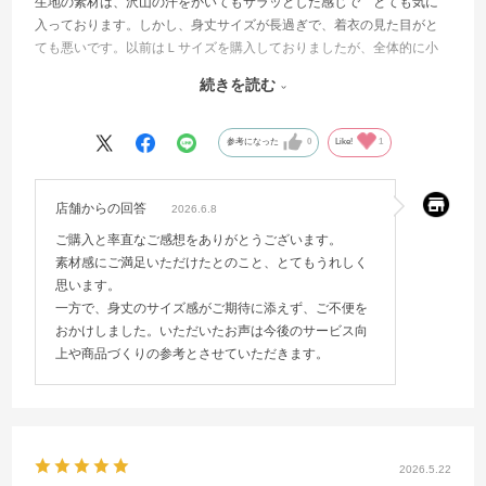
生地の素材は、沢山の汗をかいてもサラッとした感じで とても気に
入っております。しかし、身丈サイズが長過ぎで、着衣の見た目がと
ても悪いです。以前はＬサイズを購入しておりましたが、全体的に小
さく感じられてきたのでＸＬ又はＯサイズを購入してきました。とこ
続きを読む
ろが、今回購入のゲームシャツ（Ｏサイズ）は身丈が長過ぎるので
す。返品しようかと思ったぐらいです。製品によってサイズがバラバ
ラでは困ります。試着してみないとサイズ感が全く分かりません。そ
参考になった
0
Like!
1
こで、購入前の試着・返品できるように公式オンラインショップで導
入してください。
店舗からの回答
2026.6.8
ご購入と率直なご感想をありがとうございます。
素材感にご満足いただけたとのこと、とてもうれしく
思います。
一方で、身丈のサイズ感がご期待に添えず、ご不便を
おかけしました。いただいたお声は今後のサービス向
上や商品づくりの参考とさせていただきます。
2026.5.22