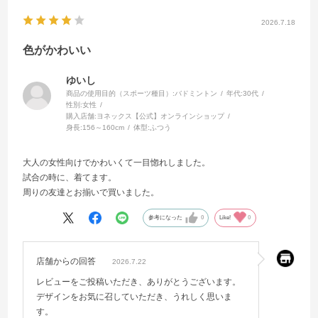
2026.7.18
色がかわいい
ゆいし
商品の使用目的（スポーツ種目）:
バドミントン
年代:
30代
性別:
女性
購入店舗:
ヨネックス【公式】オンラインショップ
身長:
156～160cm
体型:
ふつう
大人の女性向けでかわいくて一目惚れしました。
試合の時に、着てます。
周りの友達とお揃いで買いました。
参考になった
0
Like!
0
店舗からの回答
2026.7.22
レビューをご投稿いただき、ありがとうございます。
デザインをお気に召していただき、うれしく思いま
す。