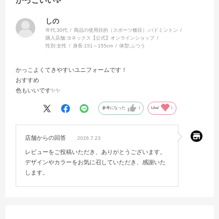
かっこいい✨
しの
年代:
30代
商品の使用目的（スポーツ種目）:
バドミントン
購入店舗:
ヨネックス【公式】オンラインショップ
性別:
女性
身長:
151～155cm
体型:
ふつう
かっこよくてきやすいユニフォームです！
おすすめ
色もいいです✨✨
参考になった
1
Like!
1
店舗からの回答
2026.7.23
レビューをご投稿いただき、ありがとうございます。
デザインやカラーをお気に召していただき、感謝いた
します。