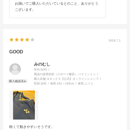
お揃いでご購入いただいているとのこと、ありがとう
ございます。
2026.7.1
GOOD
みのむし
年代:
50代
商品の使用目的（スポーツ種目）:
バドミントン
購入店舗:
ヨネックス【公式】オンラインショップ
性別:
女性
身長:
161～165cm
体型:
ふつう
軽くて動きやすいそうです。