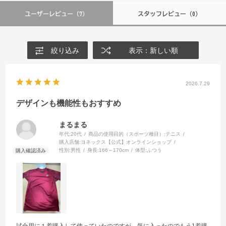
ユーザーレビュー
（7）
スタッフレビュー
（0）
絞り込み
表示：新しい順
2026.7.29
デザインも機能性もおすすめ
まるまる
年代:
20代
商品の使用目的（スポーツ種目）:
テニス
購入店舗:
ヨネックス【公式】オンラインショップ
性別:
男性
身長:
166～170cm
体型:
ふつう
試合用に１着購入して使っていたのですが、気に入ったのでもう1着購