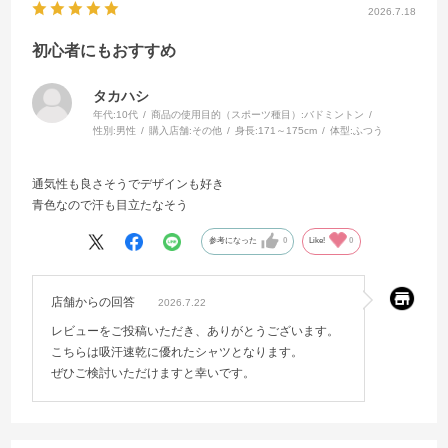
2026.7.18
初心者にもおすすめ
タカハシ
年代:
10代
商品の使用目的（スポーツ種目）:
バドミントン
性別:
男性
購入店舗:
その他
身長:
171～175cm
体型:
ふつう
通気性も良さそうでデザインも好き
青色なので汗も目立たなそう
参考になった
0
Like!
0
店舗からの回答
2026.7.22
レビューをご投稿いただき、ありがとうございます。
こちらは吸汗速乾に優れたシャツとなります。
ぜひご検討いただけますと幸いです。