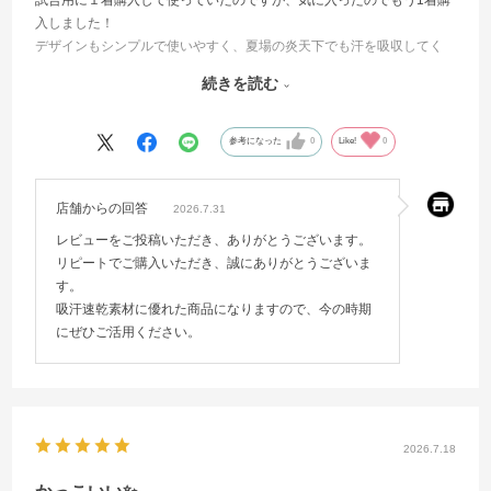
入しました！
デザインもシンプルで使いやすく、夏場の炎天下でも汗を吸収してく
れて助かっています。
続きを読む
自分は身長が170ぎりないくらいですが、サイズはMでちょうどよかっ
たです。
参考になった
0
Like!
0
店舗からの回答
2026.7.31
レビューをご投稿いただき、ありがとうございます。
リピートでご購入いただき、誠にありがとうございま
す。
吸汗速乾素材に優れた商品になりますので、今の時期
にぜひご活用ください。
2026.7.18