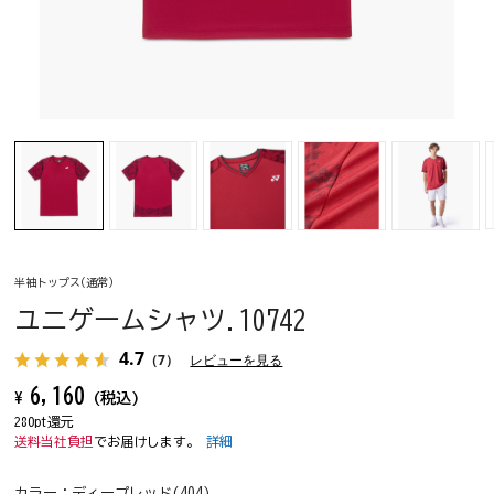
半袖トップス(通常)
ユニゲームシャツ.10742
4.7
（7）
レビューを見る
6,160
¥
(税込)
280pt還元
送料当社負担
でお届けします。
詳細
カラー：
ディープレッド(404)