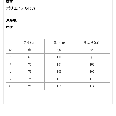
素材
ポリエステル100%
原産地
中国
身丈(cm)
胸囲(cm)
裾周り(cm)
SS
66
96
94
S
68
100
98
M
70
104
102
L
72
108
106
O
74
112
110
XO
76
116
114