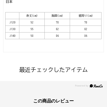
日本
身丈(cm)
胸囲(cm)
裾周り(cm)
J120
52
78
78
J130
55
82
82
J140
58
86
86
最近チェックしたアイテム
この商品のレビュー