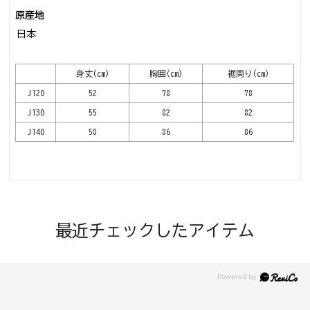
原産地
日本
身丈(cm)
胸囲(cm)
裾周り(cm)
J120
52
78
78
J130
55
82
82
J140
58
86
86
最近チェックしたアイテム