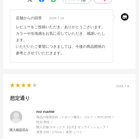
店舗からの回答
2026.7.14
レビューをご投稿いただき、ありがとうございます。
カラーや生地感をお気に召していただき、感謝いたし
ます。
いただいたご要望につきましては、今後の商品開発の
参考とさせていただきます。
2026.7.8
想定通り
no name
商品の使用目的（スポーツ種目）:
ゴルフ
年代:
20代
性別:
男性
購入店舗:
ヨネックス【公式】オンラインショップ
身長:
166～170cm
体型:
ふつう