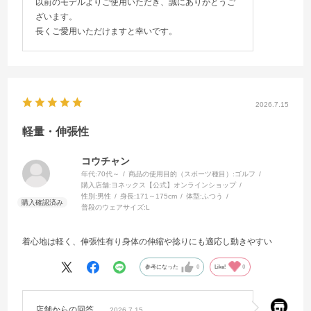
以前のモデルよりご使用いただき、誠にありがとうご
ざいます。
長くご愛用いただけますと幸いです。
2026.7.15
軽量・伸張性
コウチャン
年代:
70代～
商品の使用目的（スポーツ種目）:
ゴルフ
購入店舗:
ヨネックス【公式】オンラインショップ
性別:
男性
身長:
171～175cm
体型:
ふつう
普段のウェアサイズ:
L
着心地は軽く、伸張性有り身体の伸縮や捻りにも適応し動きやすい
参考になった
0
Like!
0
店舗からの回答
2026.7.15