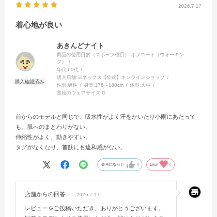
2026.7.17
着心地が良い
あきんどナイト
商品の使用目的（スポーツ種目）:
オフコート（ウォーキン
グ）
年代:
60代
購入店舗:
ヨネックス【公式】オンラインショップ
性別:
男性
身長:
176～180cm
体型:
大柄
普段のウェアサイズ:
O
前からのモデルと同じで、吸水性がよく汗をかいたり小雨にあたって
も、肌へのまとわりがない。
伸縮性がよく、動きやすい。
タグがなくなり、首筋にも違和感がない。
参考になった
0
Like!
0
店舗からの回答
2026.7.17
レビューをご投稿いただき、ありがとうございます。