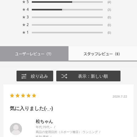
★
5
(4)
★
4
(3)
★
3
(0)
★
2
(0)
★
1
(0)
ユーザーレビュー
（7）
スタッフレビュー
（0）
絞り込み
表示：新しい順
2026.7.22
気に入りました(-_-)
松ちゃん
年代:
70代～
商品の使用目的（スポーツ種目）:
ランニング
性別:
男性