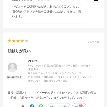
レビューをご投稿いただき、ありがとうございます。
着心地やストレッチ性をご評価いただき、うれしく思
います。
2026.7.11
肌触りが良い
ZERO
年代:
70代～
商品の使用目的（スポーツ種目）:
その他
性別:
男性
購入店舗:
ヨネックス【公式】オンラインショップ
用途:
自分用
普段の靴サイズ:
26.5
身長:
171～175cm
体型:
ふつう
普段のウェアサイズ:
L
日常生活用として、ネイビー色を選んでよかった。生地も適度の厚み
で肌触りも良かった。ボタンダウンタイプが有ればいいね
参考になった
0
Like!
0