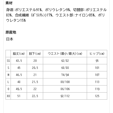
素材
身頃:ポリエステル91%、ポリウレタン9%、切替部:ポリエステル
83%、合成繊維（ﾎﾟﾘｽﾁﾚﾝ)17%、ウエスト部:ナイロン85%、ポリ
ウレタン15%
原産地
日本
脇丈(cm)
股下(cm)
ウエスト(最小/最大)(cm)
ヒップ(cm)
SS
43.5
20
62/82
95
S
45
20.5
68/88
101
M
46.5
21
74/94
107
L
48
21.5
80/100
113
O
49.5
22
86/106
119
XO
51
22.5
92/112
125