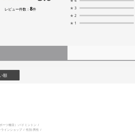
★
4
8
★
3
レビュー件数：
件
★
2
★
1
い順
ポーツ種目）:
バドミントン
ンラインショップ
性別:
男性