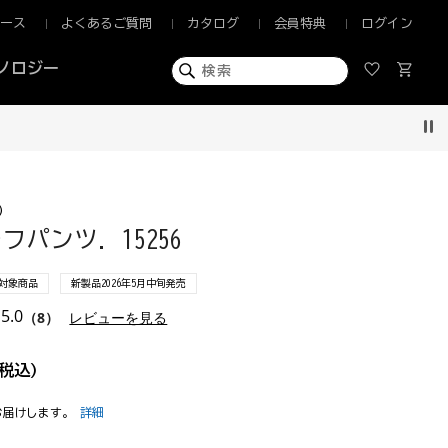
ュース
よくあるご質問
カタログ
会員特典
ログイン
ノロジー
くお届け！
Pau
)
パンツ. 15256
F対象商品
新製品2026年5月中旬発売
5.0
（8）
レビューを見る
税込)
お届けします。
詳細