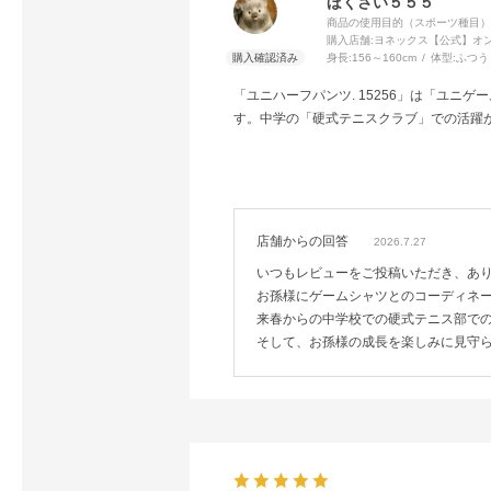
ほくさい５５５
商品の使用目的（スポーツ種目）
購入店舗:
ヨネックス【公式】オ
身長:
156～160cm
体型:
ふつう
「ユニハーフパンツ. 15256」は「ユニ
す。中学の「硬式テニスクラブ」での活躍
店舗からの回答
2026.7.27
いつもレビューをご投稿いただき、あ
お孫様にゲームシャツとのコーディネ
来春からの中学校での硬式テニス部で
そして、お孫様の成長を楽しみに見守