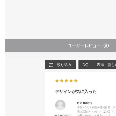
ユーザーレビュー
（8）
絞り込み
表示：新し
デザインが気に入った
no name
年代:
40代
商品の使用目的（ス
購入店舗:
ヨネックス【公式】オ
身長:
180cm～
体型:
ふつう