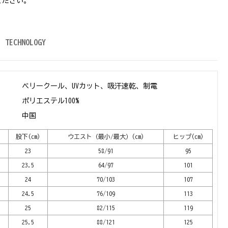
ください。
TECHNOLOGY
ベリークール、UVカット、吸汗速乾、制電
ポリエステル100%
中国
)
股下(cm)
ウエスト（最小/最大）(cm)
ヒップ(cm)
23
58/91
95
23.5
64/97
101
24
70/103
107
24.5
76/109
113
25
82/115
119
25.5
88/121
125