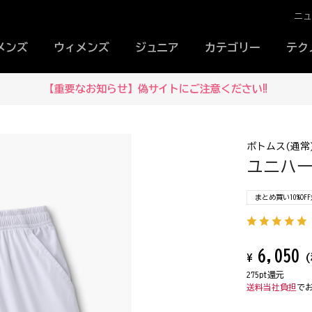
ニ
メンズ
ウィメンズ
ジュニア
カテゴリー
テク
メルマガ登録でお得な情報をいち早
ボトムス(通常
ユニハーフ
まとめ買い10%OF
6,050
¥
(
275pt還元
送料当社負担
で