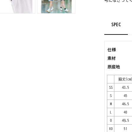
考になさって
SPEC
仕様
素材
原産地
脇丈(cm
SS
43.5
S
45
M
46.5
L
48
O
49.5
XO
51