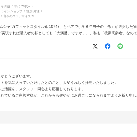
:
その他
年代:
70代～
ンラインショップ
性別:
男性
普段のウェアサイズ:
M
ゲームシャツ(フィットスタイル)). 10747」とペアで小学６年男子の「孫」が選択
が実現すれば購入者の私としても「大満足」ですが、、、私も「後期高齢者」なの
りがとうございます。
ートを気に入っていただけたとのこと、大変うれしく拝見いたしました。
のご活躍を、スタッフ一同心より応援しております。
られているご家族皆様が、これからも健やかにお過ごしになられますようお祈り申し