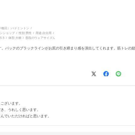
種目）:
バドミントン
ンショップ
性別:
男性
用途:
自分用
5.5
体型:
大柄
普段のウェアサイズ:
L
す。バックのブラックラインがお尻の引き締まり感を演出してくれます。筋トレの
うございます。
だき、うれしく思います。
しんでいただければと思います。