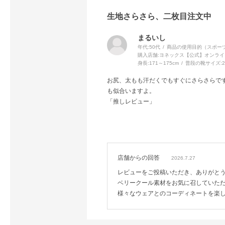
生地さらさら、二枚目注文中
まるいし
年代:
50代
商品の使用目的（スポーツ
購入店舗:
ヨネックス【公式】オンライ
身長:
171～175cm
普段の靴サイズ:
2
お尻、太もも汗だくでもすぐにさらさらで
も似合いますよ。
「推しレビュー」
店舗からの回答
2026.7.27
レビューをご投稿いただき、ありがと
ベリークール素材をお気に召していた
様々なウェアとのコーディネートを楽