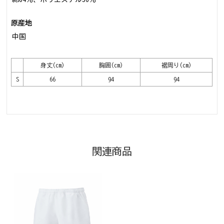
原産地
中国
身丈(cm)
胸囲(cm)
裾周り(cm)
S
66
94
94
関連商品