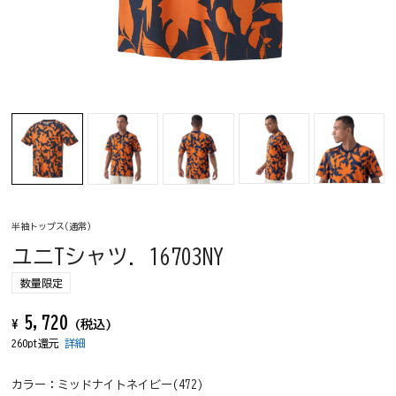
半袖トップス(通常)
ユニTシャツ. 16703NY
数量限定
5,720
¥
(税込)
260pt還元
詳細
カラー：
ミッドナイトネイビー(472)