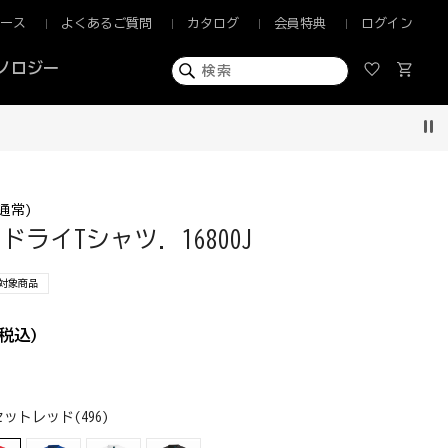
ュース
よくあるご質問
カタログ
会員特典
ログイン
ノロジー
Pau
通常)
ライTシャツ. 16800J
F対象商品
税込)
ットレッド(496)