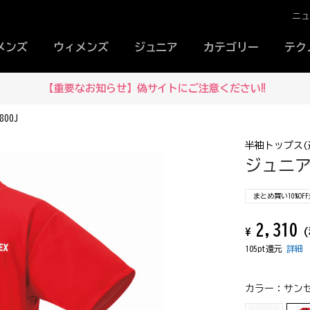
ニ
メンズ
ウィメンズ
ジュニア
カテゴリー
テク
【重要なお知らせ】偽サイトにご注意ください‼
00J
半袖トップス(
ジュニアド
まとめ買い10%OF
2,310
¥
(
105pt還元
詳細
カラー：
サンセ