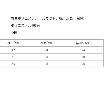
再生ポリエステル、UVカット、吸汗速乾、制電
ポリエステル100％
中国
身丈(cm)
胸囲(cm)
裾周り(cm)
47
74
74
51
80
80
55
86
86