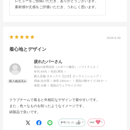
レビューをご投稿いただき、ありがとうございます。
素材感や丈感をご評価いただき、うれしく思います。
2026.6.30
着心地とデザイン
疲れたパーさん
商品の使用目的（スポーツ種目）:
ソフトテニス
年代:
40代
性別:
男性
購入店舗:
ヨネックス【公式】オンラインショップ
用途:
自分用
身長:
180cm～
普段の靴サイズ:
28.0~
体型:
大柄
普段のウェアサイズ:
XO
クラブチームで着ると年相応なデザインで着やすいです。
また，色々なものを削ったようなイメージです。
綿製品で良いです。
参考になった
0
Like!
0