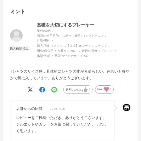
ミント
基礎を大切にするプレーヤー
年代:
40代
商品の使用目的（スポーツ種目）:
ソフトテニス
性別:
男性
購入店舗:
ヨネックス【公式】オンラインショップ
用途:
自分用
身長:
180cm～
普段の靴サイズ:
28.0~
体型:
大柄
普段のウェアサイズ:
XO
Tシャツのサイズ感，具体的にシャツの丈が素晴らしい。色合いも爽や
かで気に入っています。ありがとうございます。
参考になった
0
Like!
0
店舗からの回答
2026.7.15
レビューをご投稿いただき、ありがとうございます。
シルエットやカラーをお気に召していただき、うれし
く思います。