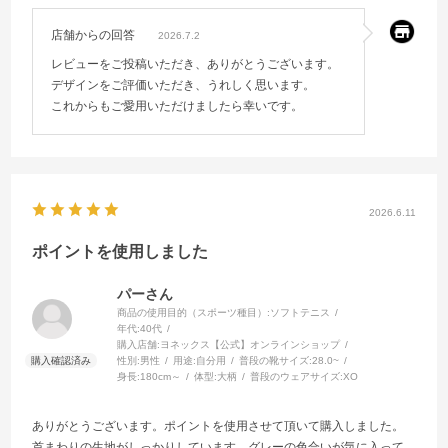
店舗からの回答
2026.7.2
レビューをご投稿いただき、ありがとうございます。
デザインをご評価いただき、うれしく思います。
これからもご愛用いただけましたら幸いです。
2026.6.11
ポイントを使用しました
パーさん
商品の使用目的（スポーツ種目）:
ソフトテニス
年代:
40代
購入店舗:
ヨネックス【公式】オンラインショップ
性別:
男性
用途:
自分用
普段の靴サイズ:
28.0~
身長:
180cm～
体型:
大柄
普段のウェアサイズ:
XO
ありがとうございます。ポイントを使用させて頂いて購入しました。
首まわりの生地がしっかりしています。グレーの色合いが気に入って