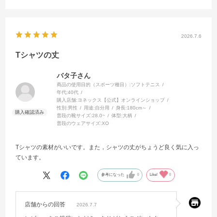
2026.7.6
Tシャツの丈
バタ子さん
商品の使用目的（スポーツ種目）:
ソフトテニス
年代:
40代
購入店舗:
ヨネックス【公式】オンラインショップ
性別:
男性
用途:
自分用
身長:
180cm～
普段の靴サイズ:
28.0~
体型:
大柄
普段のウェアサイズ:
XO
Tシャツの素材がいいです。また，シャツの丈がちょうど良く気に入っ
ています。
参考になった
0
Like!
0
店舗からの回答
2026.7.7