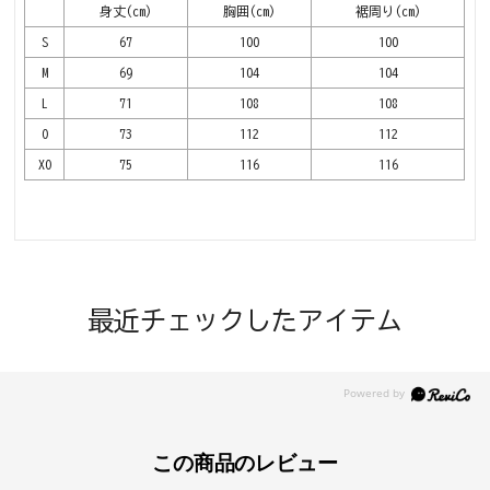
身丈(cm)
胸囲(cm)
裾周り(cm)
S
67
100
100
M
69
104
104
L
71
108
108
O
73
112
112
XO
75
116
116
最近チェックしたアイテム
この商品のレビュー