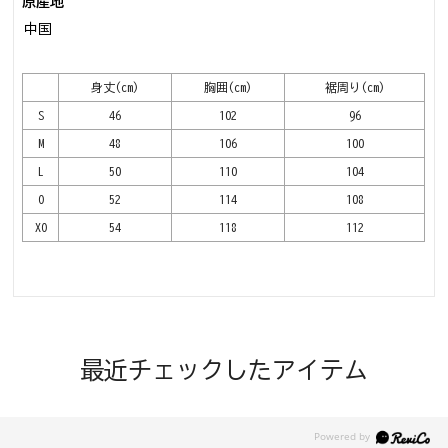
原産地
中国
身丈(cm)
胸囲(cm)
裾周り(cm)
S
46
102
96
M
48
106
100
L
50
110
104
O
52
114
108
XO
54
118
112
最近チェックしたアイテム