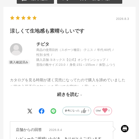
2026.8.3
涼しくて生地感も素晴らしいです
チビタ
商品の使用目的（スポーツ種目）:
テニス
年代:
60代
性別:
女性
購入店舗:
ヨネックス【公式】オンラインショップ
普段の靴サイズ:
23.0
身長:
151～155cm
体型:
ふつう
カタログを見る時期が遅く完売になってたので購入を諦めていました
が最終入荷予定の知らせを受けて大変嬉しく思いました
思っていた通り着心地も良くデザインも可愛くて大満足です
続きを読む
ありがとうございました
参考になった
0
Like!
0
店舗からの回答
2026.8.4
レビューをご投稿いただき、ありがとうございます。