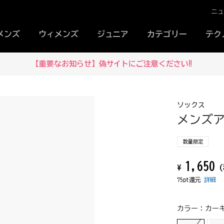
ニ
メンズ
ウィメンズ
ジュニア
カテゴリー
テク
【重要なお知らせ】偽サイトにご注意ください‼
ソックス
メンズア
数量限定
1,650
¥
(
75pt還元
詳細
カラー：
カーキ