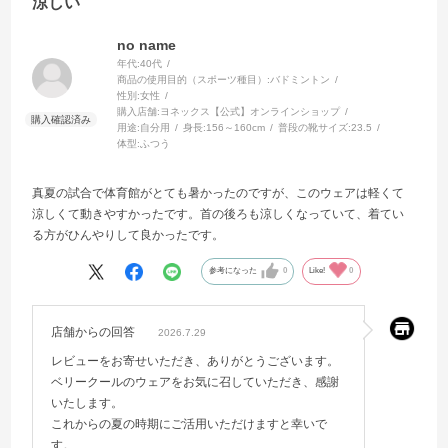
涼しい
no name
年代:
40代
商品の使用目的（スポーツ種目）:
バドミントン
性別:
女性
購入店舗:
ヨネックス【公式】オンラインショップ
用途:
自分用
身長:
156～160cm
普段の靴サイズ:
23.5
体型:
ふつう
真夏の試合で体育館がとても暑かったのですが、このウェアは軽くて
涼しくて動きやすかったです。首の後ろも涼しくなっていて、着てい
る方がひんやりして良かったです。
参考になった
0
Like!
0
店舗からの回答
2026.7.29
レビューをお寄せいただき、ありがとうございます。
ベリークールのウェアをお気に召していただき、感謝
いたします。
これからの夏の時期にご活用いただけますと幸いで
す。