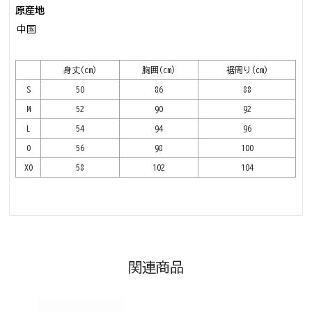
原産地
中国
身丈(cm)
胸囲(cm)
裾周り(cm)
S
50
86
88
M
52
90
92
L
54
94
96
O
56
98
100
XO
58
102
104
関連商品