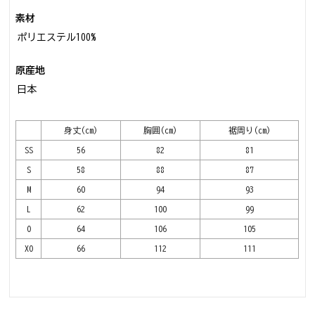
素材
ポリエステル100%
原産地
日本
身丈(cm)
胸囲(cm)
裾周り(cm)
SS
56
82
81
S
58
88
87
M
60
94
93
L
62
100
99
O
64
106
105
XO
66
112
111