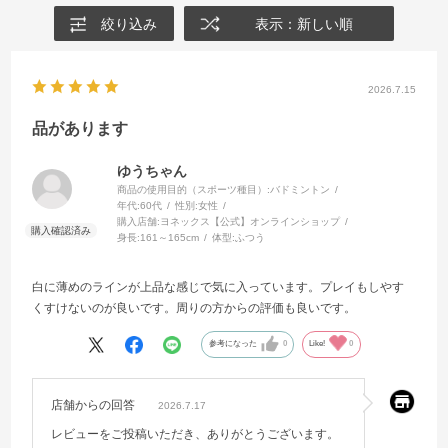
絞り込み
表示：新しい順
2026.7.15
品があります
ゆうちゃん
商品の使用目的（スポーツ種目）:
バドミントン
年代:
60代
性別:
女性
購入店舗:
ヨネックス【公式】オンラインショップ
身長:
161～165cm
体型:
ふつう
白に薄めのラインが上品な感じで気に入っています。プレイもしやす
くすけないのが良いです。周りの方からの評価も良いです。
参考になった
0
Like!
0
店舗からの回答
2026.7.17
レビューをご投稿いただき、ありがとうございます。