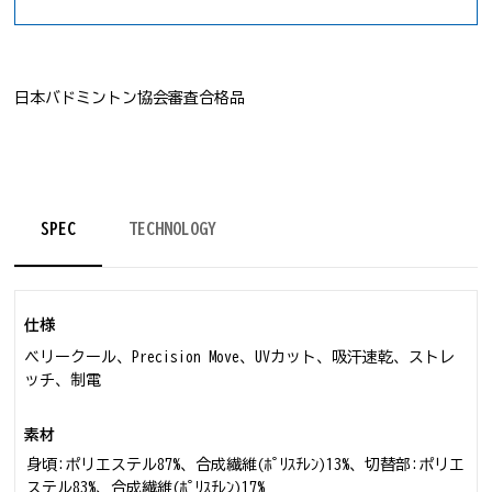
日本バドミントン協会審査合格品
SPEC
TECHNOLOGY
仕様
ベリークール、Precision Move、UVカット、吸汗速乾、ストレ
ッチ、制電
素材
身頃:ポリエステル87%、合成繊維(ﾎﾟﾘｽﾁﾚﾝ)13%、切替部:ポリエ
ステル83%、合成繊維(ﾎﾟﾘｽﾁﾚﾝ)17%