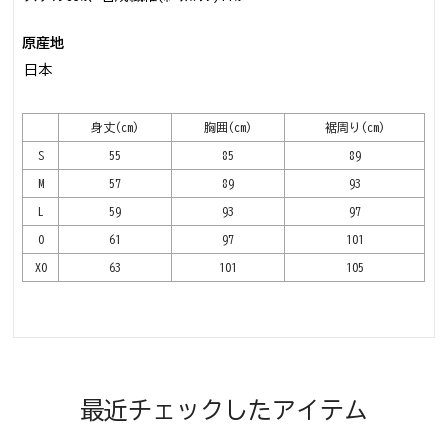
原産地
日本
身丈(cm)
胸囲(cm)
裾周り(cm)
S
55
85
89
M
57
89
93
L
59
93
97
O
61
97
101
XO
63
101
105
最近チェックしたアイテム